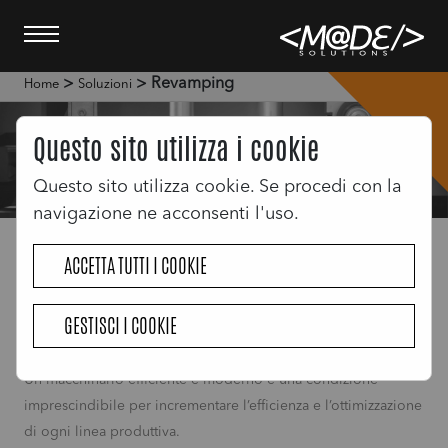
>
> Revamping
Home
Soluzioni
Questo sito utilizza i cookie
Questo sito utilizza cookie. Se procedi con la
navigazione ne acconsenti l'uso.
Revamping
ACCETTA TUTTI I COOKIE
Ottimizza i costi e le risorse della tua
GESTISCI I COOKIE
azienda
Un macchinario efficiente e moderno è una condizione
imprescindibile per incrementare l’efficienza e l’ottimizzazione
di ogni linea produttiva.