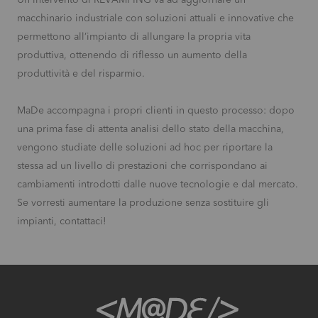
Un intervento di REVAMPING va ad aggiornare un
macchinario industriale con soluzioni attuali e innovative che
permettono all’impianto di allungare la propria vita
produttiva, ottenendo di riflesso un aumento della
produttività e del risparmio.
MaDe accompagna i propri clienti in questo processo: dopo
una prima fase di attenta analisi dello stato della macchina,
vengono studiate delle soluzioni ad hoc per riportare la
stessa ad un livello di prestazioni che corrispondano ai
cambiamenti introdotti dalle nuove tecnologie e dal mercato.
Se vorresti aumentare la produzione senza sostituire gli
impianti, contattaci!